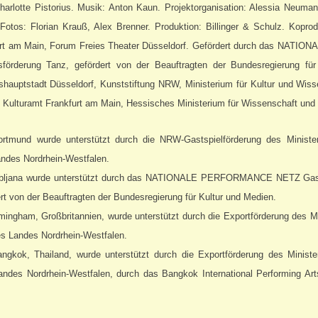
harlotte Pistorius. Musik: Anton Kaun. Projektorganisation: Alessia Neuman
Fotos: Florian Krauß, Alex Brenner. Produktion: Billinger & Schulz. Koprod
rt am Main, Forum Freies Theater Düsseldorf. Gefördert durch das NA
förderung Tanz, gefördert von der Beauftragten der Bundesregierung für
shauptstadt Düsseldorf, Kunststiftung NRW, Ministerium für Kultur und Wis
, Kulturamt Frankfurt am Main, Hessisches Ministerium für Wissenschaft und
ortmund wurde unterstützt durch die NRW-Gastspielförderung des Minister
ndes Nordrhein-Westfalen.
jubljana wurde unterstützt durch das NATIONALE PERFORMANCE NETZ Gast
dert von der Beauftragten der Bundesregierung für Kultur und Medien.
mingham, Großbritannien, wurde unterstützt durch die Exportförderung des Mi
s Landes Nordrhein-Westfalen.
ngkok, Thailand, wurde unterstützt durch die Exportförderung des Ministe
ndes Nordrhein-Westfalen, durch das Bangkok International Performing Ar