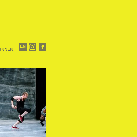
EN

INNEN