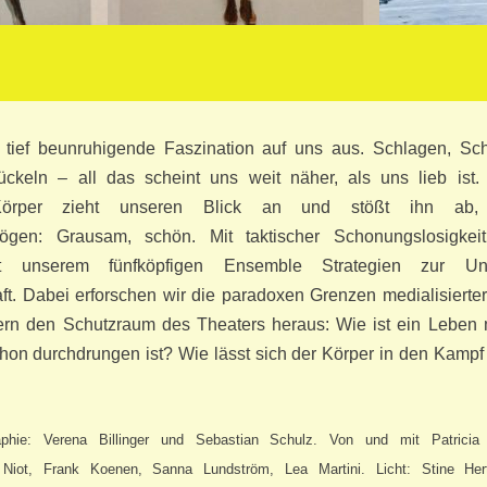
 tief beunruhigende Faszination auf uns aus. Schlagen, Sc
ückeln – all das scheint uns weit näher, als uns lieb ist. 
 Körper zieht unseren Blick an und stößt ihn ab, 
mögen: Grausam, schön. Mit taktischer Schonungslosigkeit
 unserem fünfköpfigen Ensemble Strategien zur Un
ft. Dabei erforschen wir die paradoxen Grenzen medialisierter
ern den Schutzraum des Theaters heraus: Wie ist ein Leben 
on durchdrungen ist? Wie lässt sich der Körper in den Kampf
aphie: Verena Billinger und Sebastian Schulz. Von und mit Patricia
Niot, Frank Koenen, Sanna Lundström, Lea Martini. Licht: Stine Her