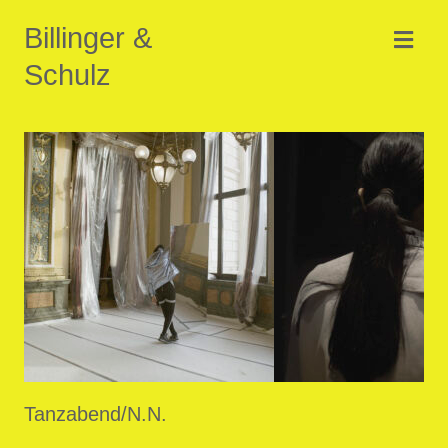
Billinger &
Schulz
Tanzabend/N.N.